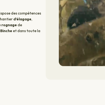
 dispose des compétences
chantier
d’élagage
,
e
rognage
de
à
Binche
et
dans toute la